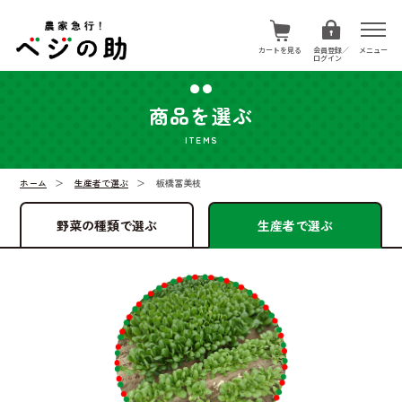
カートを見る
メニュー
会員登録／
ログイン
商品を選ぶ
ITEMS
ホーム
生産者で選ぶ
板橋冨美枝
野菜の種類で選ぶ
生産者で選ぶ